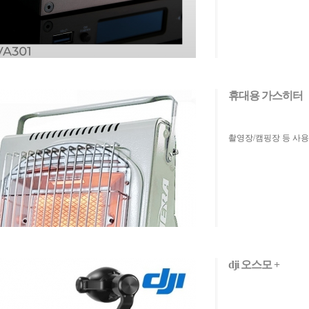
휴대용 가스히터
촬영장/캠핑장 등 사
dji 오스모 +