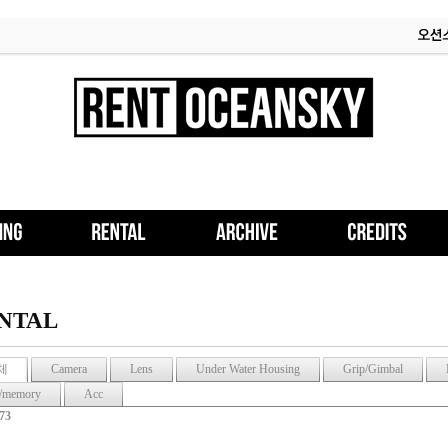
NTAL
체
Camera
Lens
Under Water Housing
Grip/Gimbal
/memory
Acc
173