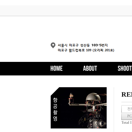
RE
전
PC
Total 