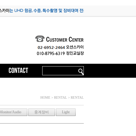
HOME > RENTAL > RENTAL
Monitor/Audio
중계장비
Light