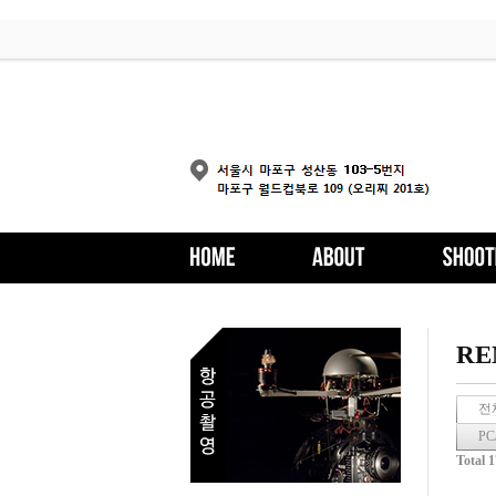
RE
전
PC
Total 