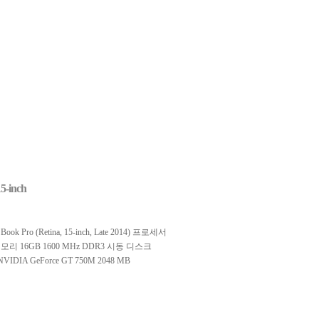
inch
ook Pro (Retina, 15-inch, Late 2014) 프로세서
 i7 메모리 16GB 1600 MHz DDR3 시동 디스크
VIDIA GeForce GT 750M 2048 MB