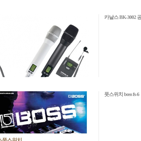
카날스 BK-3002
풋스위치 boss fs-6