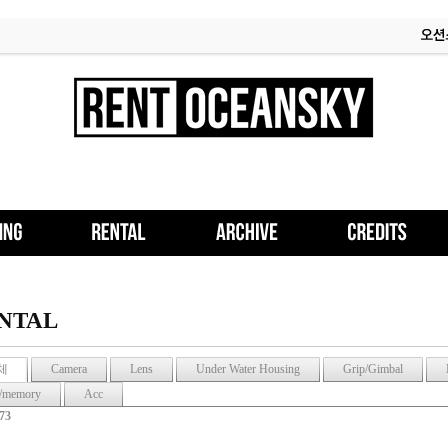
NTAL
체
Camera
Lens
Under Water Housing
Grip/Gimbal
/memory
Acc
173