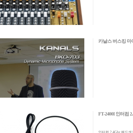
카날스 버스킹 마
FT-2400I 인터컴
인터컴 2.4Ghz 헤드셋