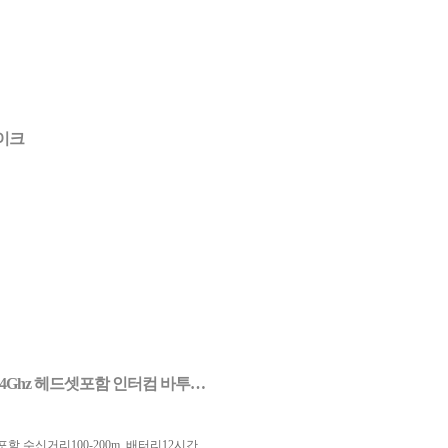
이크
 2.4Ghz 헤드셋포함 인터컴 바투…
포함 수신거리100-200m, 배터리12시간