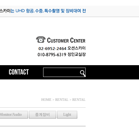
HOME > RENTAL > RENTAL
Monitor/Audio
중계장비
Light