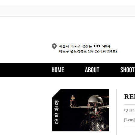
RE
관
[Len