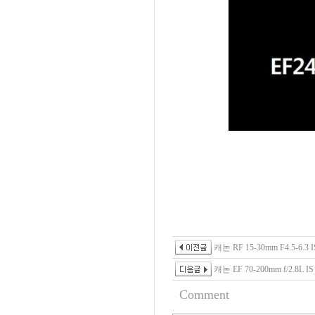
캐논 RF 15-30mm F4.5-6.3 
캐논 EF 70-200mm f/2.8L IS
Comment