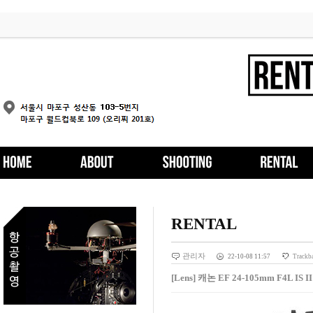
RENTAL
관리자
22-10-08 11:57
Trackb
[Lens] 캐논 EF 24-105mm F4L IS I